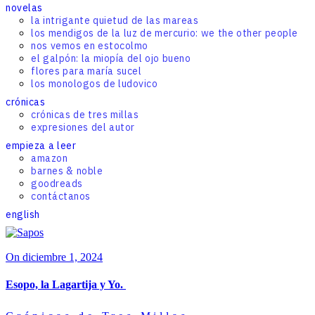
novelas
la intrigante quietud de las mareas
los mendigos de la luz de mercurio: we the other people
nos vemos en estocolmo
el galpón: la miopía del ojo bueno
flores para maría sucel
los monologos de ludovico
crónicas
crónicas de tres millas
expresiones del autor
empieza a leer
amazon
barnes & noble
goodreads
contáctanos
english
On diciembre 1, 2024
Esopo, la Lagartija y Yo.